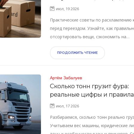
переездом на Газели
июл, 19 2026
Практические советы по расхламлению 
перед переездом. Узнайте, как правильн
отсортировать вещи, сэкономить на
грузоперевозках и подготовиться к встр
грузчиками.
ПРОДОЛЖИТЬ ЧТЕНИЕ
Артём Забалуев
Сколько тонн грузит фура:
реальные цифры и правила
весового контроля
июл, 17 2026
Разбираемся, сколько тонн реально груз
Учитываем вес машины, юридические л
тонн и особенности разных прицепов. С