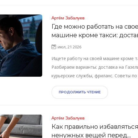
Артём Забалуев
Где можно работать на сво
машине кроме такси: доста
грузоперевозки и фриланс
июл, 21 2026
Ищете работу на своей машине кроме т
Разбираем варианты: доставка на Газел
курьерские службы, фриланс. Советы по
налогам и выбору ниши.
ПРОДОЛЖИТЬ ЧТЕНИЕ
Артём Забалуев
Как правильно избавляться
ненужных вещей перед