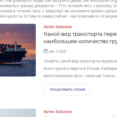
т, как упаковать обувь, как загрузить диван, как безопасно по
ляем все нужные документы – ТТН, путевой лист, страховку. Е
езжаем в течение часа.
С МакроАрт вы экономите время и деньги
ия в целости. Оставьте заявку сейчас – мы позвоним и согласуем
Артём Забалуев
Какой вид транспорта пере
наибольшее количество гру
статистика и роль малотон
авг, 2 2026
авто
Узнайте, какой вид транспорта перевоз
всего грузов в мире и в России. Разбир
малотоннажных авто, таких как Газель, 
современной логистике и сравнение
эффективности различных методов дост
ПРОДОЛЖИТЬ ЧТЕНИЕ
Артём Забалуев