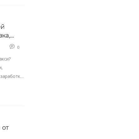
ей
вка,
0
акси?
и,
 заработку,
 от