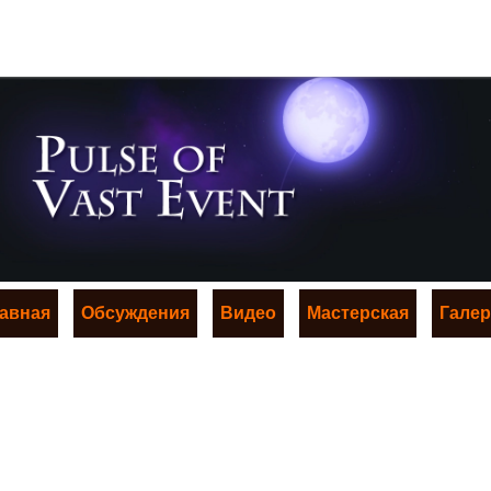
авная
Обсуждения
Видео
Мастерская
Гале