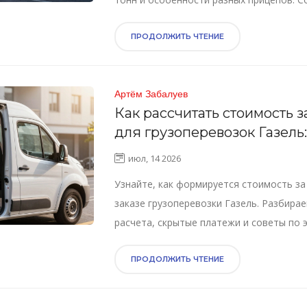
расчету.
ПРОДОЛЖИТЬ ЧТЕНИЕ
Артём Забалуев
Как рассчитать стоимость за
для грузоперевозок Газель:
формулы и реальные цифр
июл, 14 2026
Узнайте, как формируется стоимость за 
заказе грузоперевозки Газель. Разбир
расчета, скрытые платежи и советы по 
для городских и междугородних рейсов.
ПРОДОЛЖИТЬ ЧТЕНИЕ