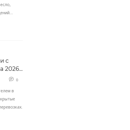
ресло,
дений
и с
на 2026
0
телем в
 скрытые
перевозках.