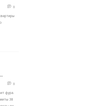
0
квартиры
о
ече с
0
ит фура.
имиты 38
оветы по